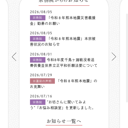
からの
2026/08/05
「令和８年熊本地震災害義援
宗務院
金」勧募のお願い
2026/08/05
「令和８年熊本地震」本宗被
宗務院
害状況のお知らせ
2026/08/01
令和8年度千鳥ヶ淵戦没者追
宗務院
善供養並世界立正平和祈願法要について
2026/07/29
「令和８年熊本地震」の
日蓮宗の声明
お見舞い
2026/07/16
”お坊さんに聞いてみよ
宗務院
う”「お悩み相談室」を更新しました。
お知らせ一覧へ