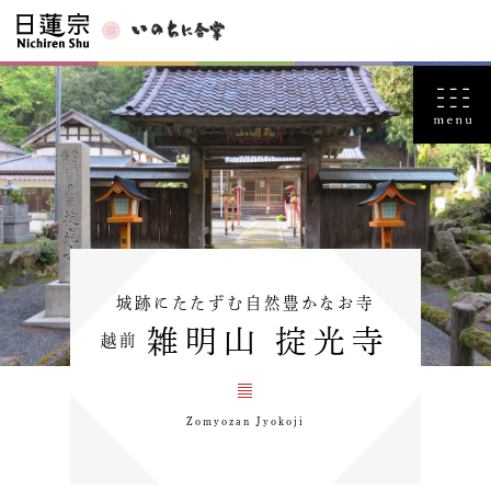
城跡にたたずむ自然豊かなお寺
雑明山 掟光寺
越前
Zomyozan Jyokoji