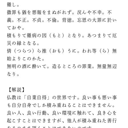
難し。
微罪も猶を悪報をまぬがれず。況んや不幸。不
義。不正。不貞。不倫。背徳。忘恩の大罪に於い
ておや。
積もりて難病の因（もと）となり。あつまりて厄
災の縁となる。
倩（つらつ）ら推（おも）うに。われ等（ら）無
始よりこのかた。
無明の酒に酔いて。造るところの罪業。無量無辺
なり。
【解説】
仏教は「自業自得」の世界です。良い事も悪い事
も自分自身でしか積み重ねることはできません。
良い人、良い行動、良い環境に触れて、良き心を
起こすことはできますが、他人が積み重ねた善行