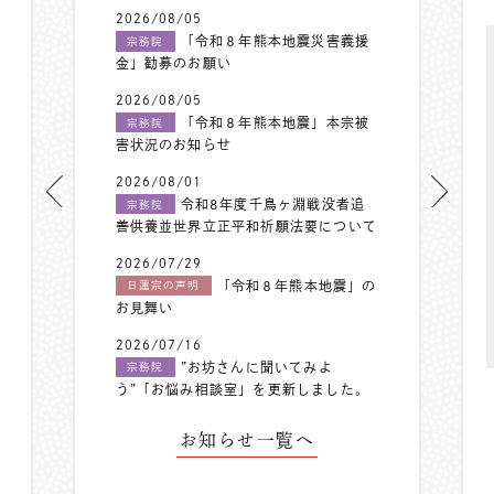
2026/08/05
「令和８年熊本地震災害義援
宗務院
金」勧募のお願い
2026/08/05
「令和８年熊本地震」本宗被
宗務院
害状況のお知らせ
2026/08/01
令和8年度千鳥ヶ淵戦没者追
宗務院
善供養並世界立正平和祈願法要について
2026/07/29
「令和８年熊本地震」の
日蓮宗の声明
お見舞い
2026/07/16
”お坊さんに聞いてみよ
宗務院
う”「お悩み相談室」を更新しました。
お知らせ一覧へ