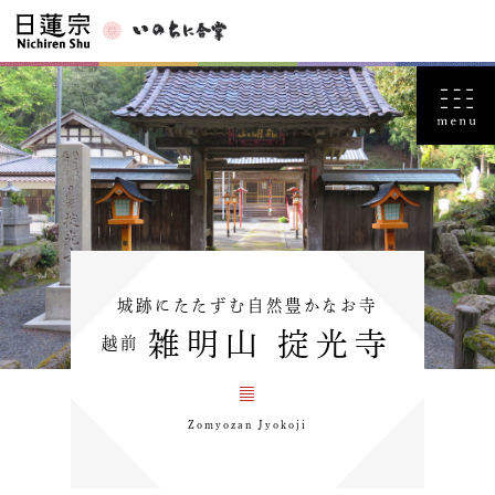
城跡にたたずむ自然豊かなお寺
雑明山 掟光寺
越前
Zomyozan Jyokoji