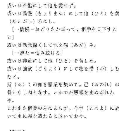
或いは冷酷にして他を愛せず。
或いは憍慢（きょうまん）にして他（ひと）を蔑
（ないがし）ろにし。
[→憍慢＝おごりたかぶって、相手を見下すこ
と]
或いは執念深くして他を怨（あだ）み。
[→怨む＝恨み続ける]
或いは非道にして他（ひと）を苦しめ。
或いは強欲（ごうよく）にして物を惜（お）しむ
など。
斯（か）くの如き悪業を集めて。己（おのれ）の
骨となし肉となす。いかでか悪報をまぬがれん
や。
これまた宿業のみにあらず。今世（このよ）に於
いて更に罪を造れるに於いておや。