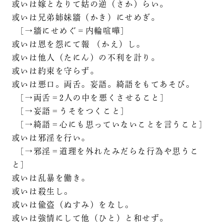
或いは嫁となりて姑の逆（さか）らい。
或いは兄弟姉妹牆（かき）にせめぎ。
[→牆にせめぐ＝内輪喧嘩]
或いは恩を怨にて報 （かえ）し。
或いは他人（たにん）の不利を計り。
或いは約束を守らず。
或いは悪口。両舌。妄語。綺語をもてあそび。
[→両舌＝2人の中を悪くさせること]
[→妄語＝うそをつくこと]
[→綺語＝心にも思っていないことを言うこと]
或いは邪淫を行い。
[→邪淫＝道理を外れたみだらな行為や思うこ
と]
或いは乱暴を働き。
或いは殺生し。
或いは偸盗（ぬすみ）をなし。
或いは強情にして他（ひと）と和せず。