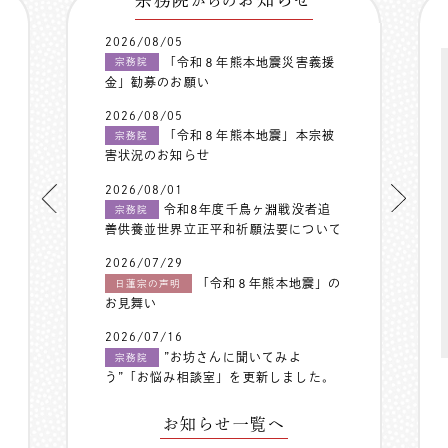
からの
2026/08/05
「令和８年熊本地震災害義援
宗務院
金」勧募のお願い
2026/08/05
「令和８年熊本地震」本宗被
宗務院
害状況のお知らせ
2026/08/01
令和8年度千鳥ヶ淵戦没者追
宗務院
善供養並世界立正平和祈願法要について
2026/07/29
「令和８年熊本地震」の
日蓮宗の声明
お見舞い
2026/07/16
”お坊さんに聞いてみよ
宗務院
う”「お悩み相談室」を更新しました。
お知らせ一覧へ