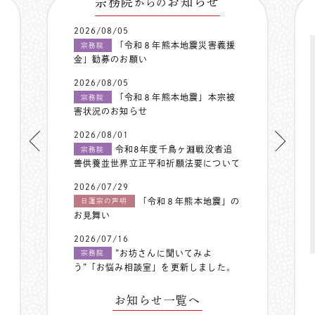
宗務院
お知らせ
からの
2026/08/05
「令和８年熊本地震災害義援
宗務院
金」勧募のお願い
2026/08/05
「令和８年熊本地震」本宗被
宗務院
害状況のお知らせ
2026/08/01
令和8年度千鳥ヶ淵戦没者追
宗務院
善供養並世界立正平和祈願法要について
2026/07/29
「令和８年熊本地震」の
日蓮宗の声明
お見舞い
2026/07/16
”お坊さんに聞いてみよ
宗務院
う”「お悩み相談室」を更新しました。
お知らせ一覧へ