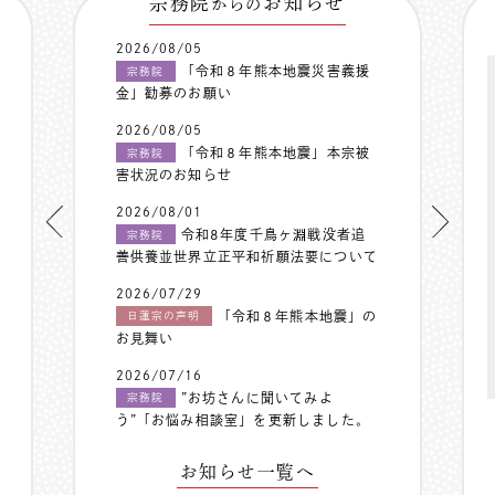
宗務院
お知らせ
からの
2026/08/05
「令和８年熊本地震災害義援
宗務院
金」勧募のお願い
2026/08/05
「令和８年熊本地震」本宗被
宗務院
害状況のお知らせ
2026/08/01
令和8年度千鳥ヶ淵戦没者追
宗務院
善供養並世界立正平和祈願法要について
2026/07/29
「令和８年熊本地震」の
日蓮宗の声明
お見舞い
2026/07/16
”お坊さんに聞いてみよ
宗務院
う”「お悩み相談室」を更新しました。
お知らせ一覧へ