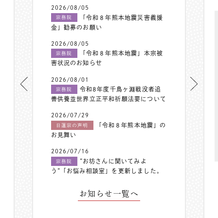
2026/08/05
「令和８年熊本地震災害義援
宗務院
金」勧募のお願い
2026/08/05
「令和８年熊本地震」本宗被
宗務院
害状況のお知らせ
2026/08/01
令和8年度千鳥ヶ淵戦没者追
宗務院
善供養並世界立正平和祈願法要について
2026/07/29
「令和８年熊本地震」の
日蓮宗の声明
お見舞い
2026/07/16
”お坊さんに聞いてみよ
宗務院
う”「お悩み相談室」を更新しました。
お知らせ一覧へ