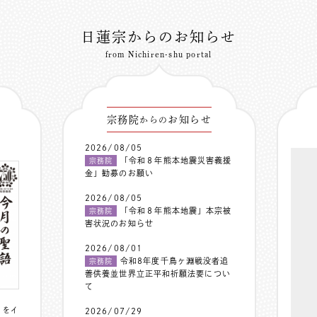
日蓮宗からのお知らせ
from Nichiren-shu portal
宗務院
お知らせ
からの
2026/08/05
「令和８年熊本地震災害義援
宗務院
金」勧募のお願い
2026/08/05
「令和８年熊本地震」本宗被
宗務院
害状況のお知らせ
2026/08/01
令和8年度千鳥ヶ淵戦没者追
宗務院
善供養並世界立正平和祈願法要につい
て
〟をイ
2026/07/29