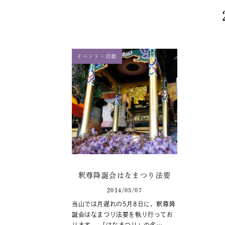
イベント・活動
釈尊降誕会はなまつり法要
2014/05/07
当山では月遅れの5月8日に、釈尊降
誕会はなまつり法要を執り行ってお