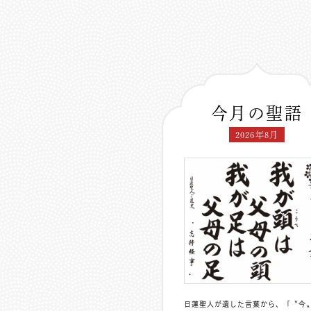
今月の聖語
2026年8月
日蓮聖人が遺した言葉から、「〝今