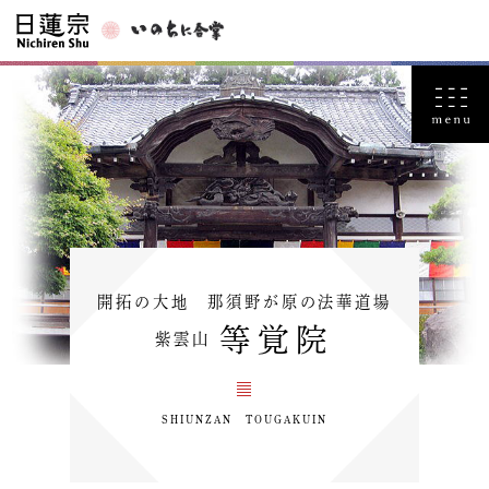
開拓の大地 那須野が原の法華道場
等覚院
紫雲山
SHIUNZAN TOUGAKUIN