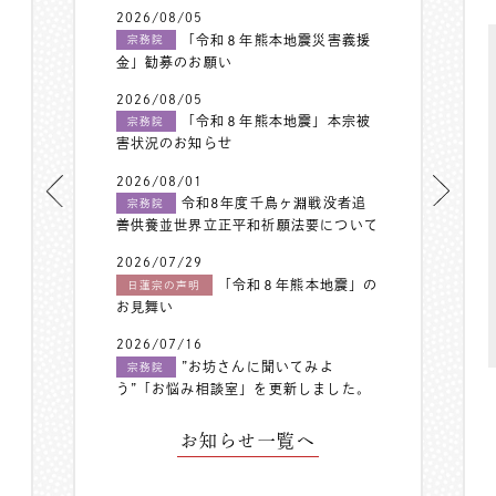
2026/08/05
「令和８年熊本地震災害義援
宗務院
金」勧募のお願い
2026/08/05
「令和８年熊本地震」本宗被
宗務院
害状況のお知らせ
2026/08/01
令和8年度千鳥ヶ淵戦没者追
宗務院
善供養並世界立正平和祈願法要について
2026/07/29
「令和８年熊本地震」の
日蓮宗の声明
お見舞い
2026/07/16
”お坊さんに聞いてみよ
宗務院
う”「お悩み相談室」を更新しました。
お知らせ一覧へ