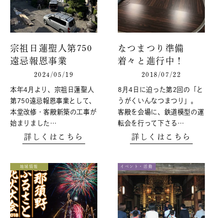
宗祖日蓮聖人第750
なつまつり準備
遠忌報恩事業
着々と進行中！
2024/05/19
2018/07/22
本年4月より、宗祖日蓮聖人
8月4日に迫った第2回の「と
第750遠忌報恩事業として、
うがくいんなつまつり」。
本堂改修・客殿新築の工事が
客殿を会場に、鉄道模型の運
始まりました…
転会を行って下さる…
詳しくはこちら
詳しくはこちら
地域情報
イベント・活動