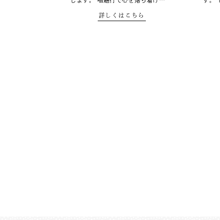
します。 唱題行で心を落ち着け…
す。 
詳しくはこちら