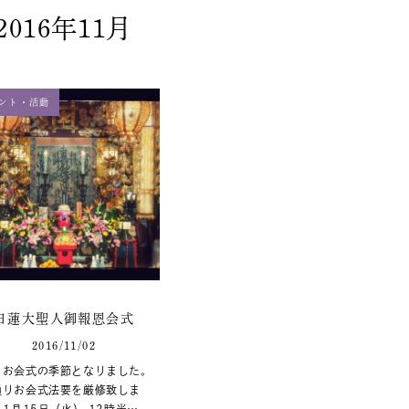
2016年11月
ント・活動
日蓮大聖人御報恩会式
2016/11/02
もお会式の季節となりました。
通りお会式法要を厳修致しま