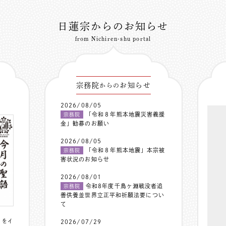
日蓮宗からのお知らせ
from Nichiren-shu portal
宗務院
お知らせ
からの
2026/08/05
「令和８年熊本地震災害義援
宗務院
金」勧募のお願い
2026/08/05
「令和８年熊本地震」本宗被
宗務院
害状況のお知らせ
2026/08/01
令和8年度千鳥ヶ淵戦没者追
宗務院
善供養並世界立正平和祈願法要につい
て
〟をイ
2026/07/29