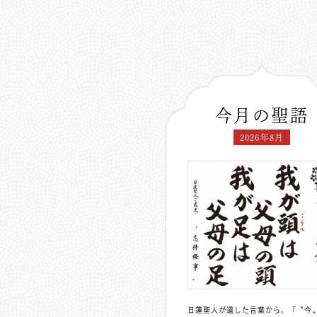
今月の聖語
2026年8月
日蓮聖人が遺した言葉から、「〝今