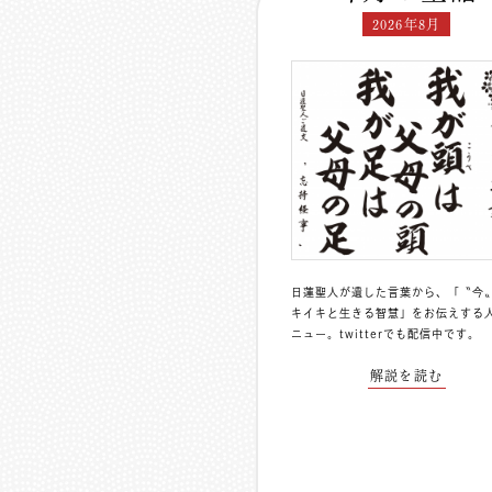
2026年8月
日蓮聖人が遺した言葉から、「〝今
キイキと生きる智慧」をお伝えする
ニュー。
twitterでも配信中
です。
解説を読む