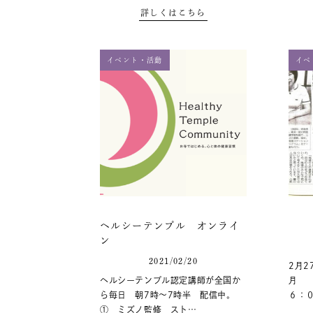
詳しくはこちら
イベント・活動
イベ
ヘルシーテンプル オンライ
ン
2021/02/20
2月2
ヘルシーテンプル認定講師が全国か
月 
ら毎日 朝7時～7時半 配信中。
６：
① ミズノ監修 スト…