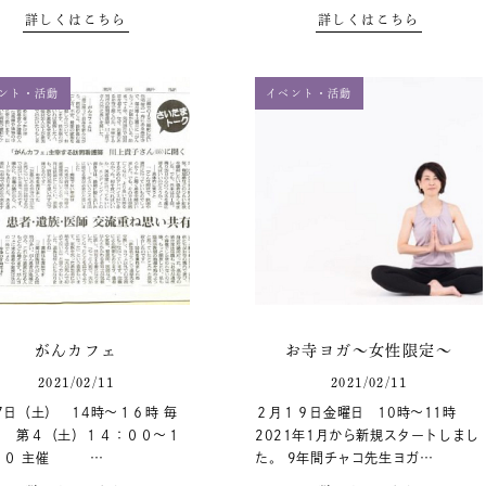
詳しくはこちら
詳しくはこちら
ント・活動
イベント・活動
がんカフェ
お寺ヨガ～女性限定～
2021/02/11
2021/02/11
7日（土） 14時～１６時 毎
２月１９日金曜日 10時～11時
第４（土）１４：００～１
2021年1月から新規スタートしまし
００ 主催 …
た。 9年間チャコ先生ヨガ…