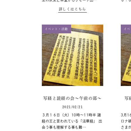
生の次女と本堂からリモート出…
６：
詳しくはこちら
イベント・活動
イベ
写経と読経の会～午前の部～
写
2021/02/21
３月１６日（火）10時～11時半 諸
3月1
経の王と言われている「法華経」 出
ロナ
会う事も理解する事も難…
さま