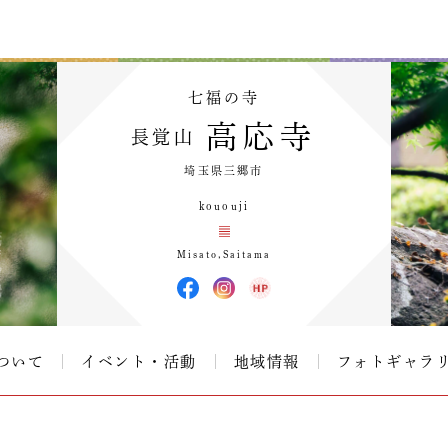
七福の寺
高応寺
長覚山
埼玉県三郷市
kououji
Misato,Saitama
ついて
イベント・活動
地域情報
フォトギャラ