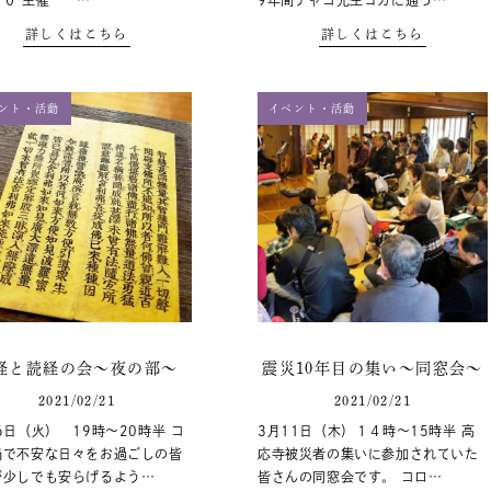
００ 主催 …
9年間チャコ先生ヨガに通っ…
詳しくはこちら
詳しくはこちら
ント・活動
イベント・活動
経と読経の会～夜の部～
震災10年目の集い～同窓会～
2021/02/21
2021/02/21
6日（火） 19時～20時半 コ
3月11日（木）１４時～15時半 高
禍で不安な日々をお過ごしの皆
応寺被災者の集いに参加されていた
が少しでも安らげるよう…
皆さんの同窓会です。 コロ…