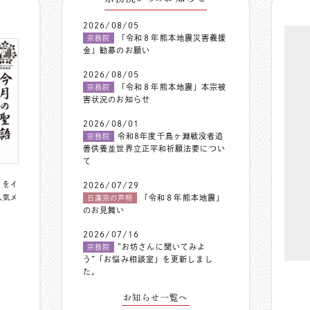
2026/08/05
「令和８年熊本地震災害義援
宗務院
金」勧募のお願い
2026/08/05
「令和８年熊本地震」本宗被
宗務院
害状況のお知らせ
2026/08/01
令和8年度千鳥ヶ淵戦没者追
宗務院
善供養並世界立正平和祈願法要につい
て
〟をイ
2026/07/29
人気メ
「令和８年熊本地震」
日蓮宗の声明
のお見舞い
2026/07/16
”お坊さんに聞いてみよ
宗務院
う”「お悩み相談室」を更新しまし
た。
お知らせ一覧へ