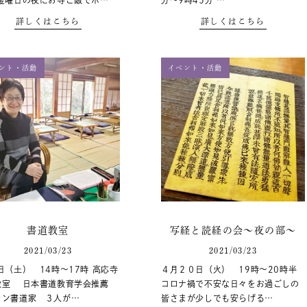
 金曜日の夜にお寺ご飯でホ…
分～9時45分 …
詳しくはこちら
詳しくはこちら
ント・活動
イベント・活動
書道教室
写経と読経の会～夜の部～
2021/03/23
2021/03/23
日（土） 14時～17時 高応寺
４月２０日（火） 19時～20時半
教室 日本書道教育学会推薦
コロナ禍で不安な日々をお過ごしの
ラン書道家 ３人が…
皆さまが少しでも安らげる…