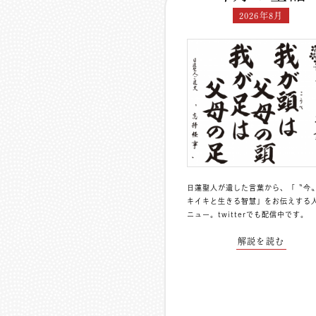
2026年8月
日蓮聖人が遺した言葉から、「〝今
キイキと生きる智慧」をお伝えする
ニュー。
twitterでも配信中
です。
解説を読む