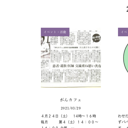
イベント・活動
イベ
がんカフェ
2021/03/29
４月２４日（土） 14時～１６時
わせ
毎月 第４（土）１４：００～
ずパ