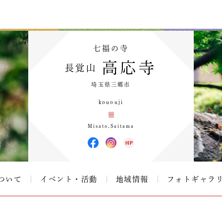
七福の寺
高応寺
長覚山
埼玉県三郷市
kououji
Misato,Saitama
ついて
イベント・活動
地域情報
フォトギャラ