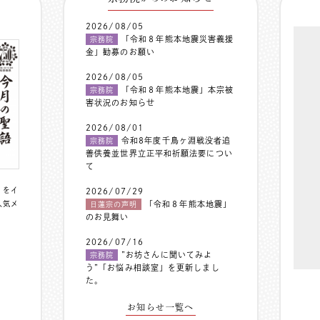
2026/08/05
「令和８年熊本地震災害義援
宗務院
金」勧募のお願い
2026/08/05
「令和８年熊本地震」本宗被
宗務院
害状況のお知らせ
2026/08/01
令和8年度千鳥ヶ淵戦没者追
宗務院
善供養並世界立正平和祈願法要につい
て
〟をイ
2026/07/29
人気メ
「令和８年熊本地震」
日蓮宗の声明
のお見舞い
2026/07/16
”お坊さんに聞いてみよ
宗務院
う”「お悩み相談室」を更新しまし
た。
お知らせ一覧へ