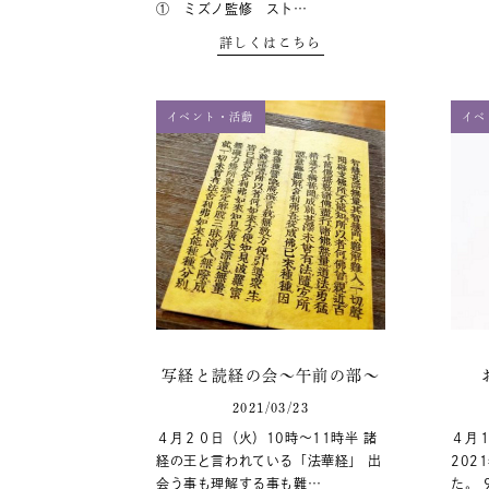
① ミズノ監修 スト…
詳しくはこちら
イベント・活動
イベ
写経と読経の会～午前の部～
2021/03/23
４月２０日（火）10時～11時半 諸
４月１
経の王と言われている「法華経」 出
202
会う事も理解する事も難…
た。