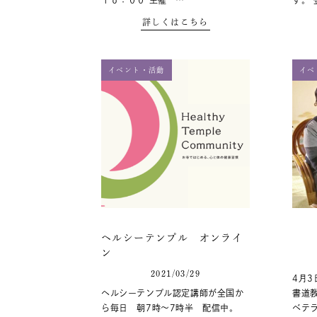
１６：００ 主催 …
す。
詳しくはこちら
イベント・活動
イベ
ヘルシーテンプル オンライ
ン
2021/03/29
4月3
ヘルシーテンプル認定講師が全国か
書道
ら毎日 朝7時～7時半 配信中。
ベテ