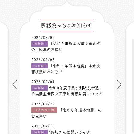
宗務院
お知らせ
からの
2026/08/05
「令和８年熊本地震災害義援
宗務院
金」勧募のお願い
2026/08/05
「令和８年熊本地震」本宗被
宗務院
害状況のお知らせ
2026/08/01
令和8年度千鳥ヶ淵戦没者追
宗務院
善供養並世界立正平和祈願法要について
2026/07/29
「令和８年熊本地震」の
日蓮宗の声明
お見舞い
2026/07/16
”お坊さんに聞いてみよ
宗務院