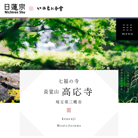
七福の寺
高応寺
長覚山
埼玉県三郷市
kououji
Misato,Saitama