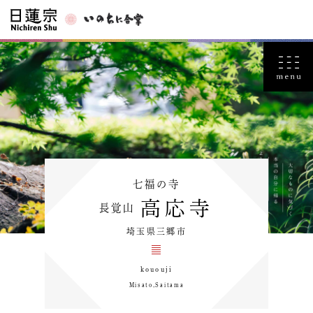
七福の寺
高応寺
長覚山
埼玉県三郷市
kououji
Misato,Saitama