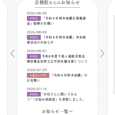
宗務院
お知らせ
からの
2026/08/05
「令和８年熊本地震災害義援
宗務院
金」勧募のお願い
2026/08/05
「令和８年熊本地震」本宗被
宗務院
害状況のお知らせ
2026/08/01
令和8年度千鳥ヶ淵戦没者追
宗務院
善供養並世界立正平和祈願法要について
2026/07/29
「令和８年熊本地震」の
日蓮宗の声明
お見舞い
2026/07/16
”お坊さんに聞いてみよ
宗務院
う”「お悩み相談室」を更新しました。
お知らせ一覧へ