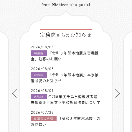
from Nichiren-shu portal
宗務院
お知らせ
からの
2026/08/05
「令和８年熊本地震災害義援
宗務院
金」勧募のお願い
2026/08/05
「令和８年熊本地震」本宗被
宗務院
害状況のお知らせ
2026/08/01
令和8年度千鳥ヶ淵戦没者追
宗務院
善供養並世界立正平和祈願法要について
2026/07/29
「令和８年熊本地震」の
日蓮宗の声明
お見舞い