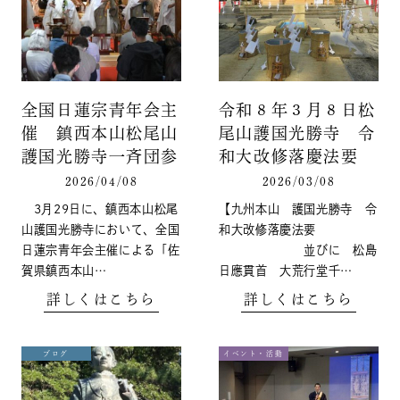
全国日蓮宗青年会主
令和８年３月８日松
催 鎮西本山松尾山
尾山護国光勝寺 令
護国光勝寺一斉団参
和大改修落慶法要
2026/04/08
2026/03/08
3月29日に、鎮西本山松尾
【九州本山 護国光勝寺 令
山護国光勝寺において、全国
和大改修落慶法要
日蓮宗青年会主催による「佐
並びに 松島
賀県鎮西本山…
日應貫首 大荒行堂千…
詳しくはこちら
詳しくはこちら
ブログ
イベント・活動