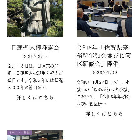
日蓮聖人御降誕会
令和8年「佐賀県宗
務所年頭会並びに管
2026/02/14
区研修会」開催
２月１６日は、日蓮宗の開
2026/01/29
祖・日蓮聖人の誕生を祝うご
聖日です。令和３年には降誕
令和8年1月27日（木）、小
８００年の節目を…
城市の「ゆめぷらっと小城」
において、「令和8年年頭会
詳しくはこちら
並びに管区研…
詳しくはこちら
イベント・活動