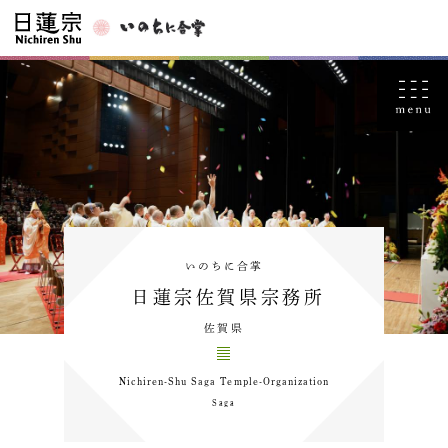
いのちに合掌
日蓮宗佐賀県宗務所
佐賀県
Nichiren-Shu Saga Temple-Organization
Saga