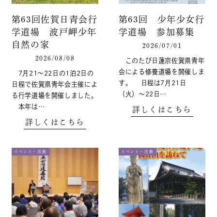
第63回佐賀日青会行
第63回 少年少女行
学道場 波戸岬少年
学道場 参加募集
自然の家
2026/07/01
2026/08/08
このたび日蓮宗佐賀県青年
会による修養道場を開催しま
7月21〜22日の1泊2日の
す。 日程は7月21日
日程で佐賀県青年会主催によ
（火）～22日…
る行学道場を開催しました。
本年は…
詳しくはこちら
詳しくはこちら
イベント・活動
イベント・活動