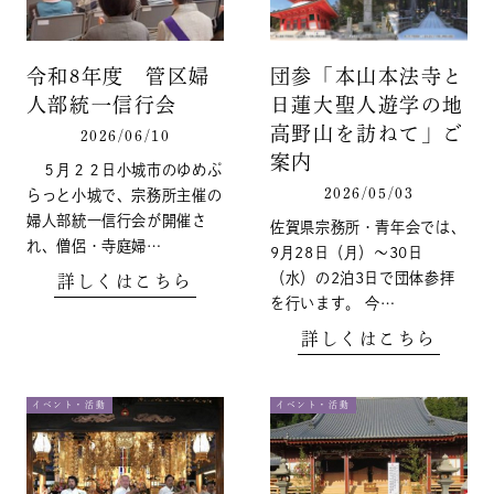
令和8年度 管区婦
団参「本山本法寺と
人部統一信行会
日蓮大聖人遊学の地
高野山を訪ねて」ご
2026/06/10
案内
５月２２日小城市のゆめぷ
2026/05/03
らっと小城で、宗務所主催の
婦人部統一信行会が開催さ
佐賀県宗務所・青年会では、
れ、僧侶・寺庭婦…
9月28日（月）～30日
（水）の2泊3日で団体参拝
詳しくはこちら
を行います。 今…
詳しくはこちら
イベント・活動
イベント・活動