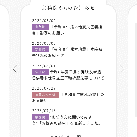
宗務院
お知らせ
からの
2026/08/05
「令和８年熊本地震災害義援
宗務院
金」勧募のお願い
2026/08/05
「令和８年熊本地震」本宗被
宗務院
害状況のお知らせ
2026/08/01
令和8年度千鳥ヶ淵戦没者追
宗務院
善供養並世界立正平和祈願法要について
2026/07/29
「令和８年熊本地震」の
日蓮宗の声明
お見舞い
2026/07/16
”お坊さんに聞いてみよ
宗務院
う”「お悩み相談室」を更新しました。