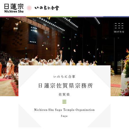
いのちに合掌
日蓮宗佐賀県宗務所
佐賀県
Nichiren-Shu Saga Temple-Organization
Saga