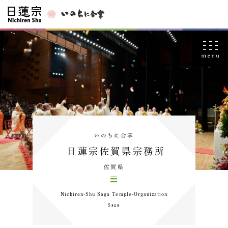
いのちに合掌
日蓮宗佐賀県宗務所
佐賀県
Nichiren-Shu Saga Temple-Organization
Saga