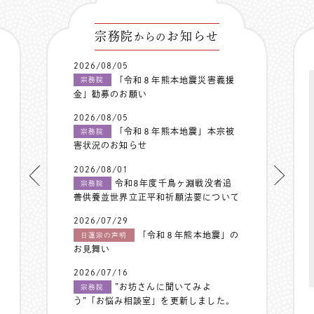
宗務院
お知らせ
からの
2026/08/05
「令和８年熊本地震災害義援
宗務院
金」勧募のお願い
2026/08/05
「令和８年熊本地震」本宗被
宗務院
害状況のお知らせ
2026/08/01
令和8年度千鳥ヶ淵戦没者追
宗務院
善供養並世界立正平和祈願法要について
2026/07/29
「令和８年熊本地震」の
日蓮宗の声明
お見舞い
2026/07/16
”お坊さんに聞いてみよ
宗務院
う”「お悩み相談室」を更新しました。