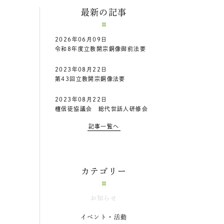
最新の記事
2026年06月09日
令和8年度立教開宗銅像御前法要
2023年08月22日
第43回立教開宗銅像法要
2023年08月22日
檀信徒協議会 総代世話人研修会
記事一覧へ
カテゴリー
お知らせ
イベント・活動