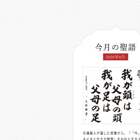
今月の聖語
2026年8月
日蓮聖人が遺した言葉から、「〝今
キイキと生きる智慧」をお伝えする