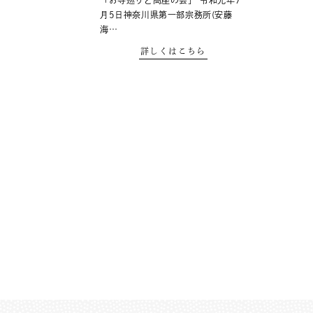
「お寺巡りと高座の会」 令和元年7
月5日神奈川県第一部宗務所(安藤
海…
詳しくはこちら