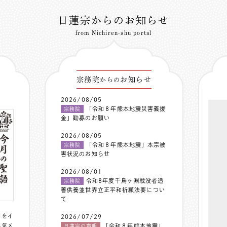
日蓮宗からのお知らせ
from Nichiren-shu portal
宗務院
お知らせ
からの
2026/08/05
「令和８年熊本地震災害義援
宗務院
金」勧募のお願い
2026/08/05
「令和８年熊本地震」本宗被
宗務院
害状況のお知らせ
2026/08/01
令和8年度千鳥ヶ淵戦没者追
宗務院
善供養並世界立正平和祈願法要につい
て
〟をイ
2026/07/29
人気メ
「令和８年熊本地震」
日蓮宗の声明