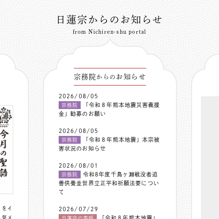
日蓮宗からのお知らせ
from Nichiren-shu portal
宗務院
お知らせ
からの
2026/08/05
「令和８年熊本地震災害義援
宗務院
金」勧募のお願い
2026/08/05
「令和８年熊本地震」本宗被
宗務院
害状況のお知らせ
2026/08/01
令和8年度千鳥ヶ淵戦没者追
宗務院
善供養並世界立正平和祈願法要につい
て
〟をイ
2026/07/29
人気メ
「令和８年熊本地震」
日蓮宗の声明