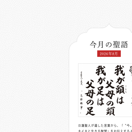
今月の聖語
2026年8月
日蓮聖人が遺した言葉から、「〝今
キイキと生きる智慧」をお伝えする