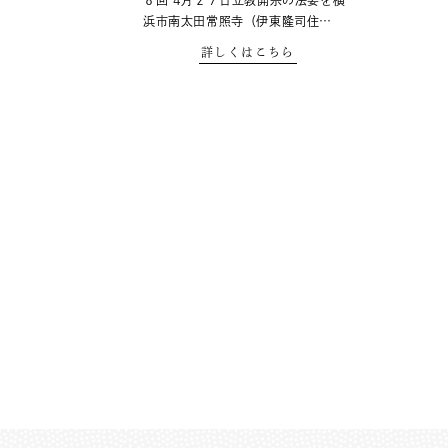
８回 4月２７日立教開宗の法要を横
浜市南太田常照寺（伊東隆司住…
詳しくはこちら