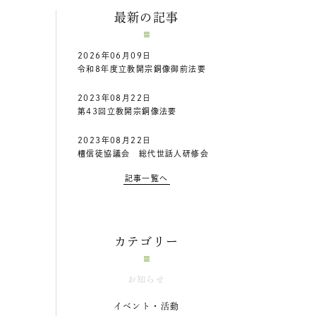
最新の記事
2026年06月09日
令和8年度立教開宗銅像御前法要
2023年08月22日
第43回立教開宗銅像法要
2023年08月22日
檀信徒協議会 総代世話人研修会
記事一覧へ
カテゴリー
お知らせ
イベント・活動