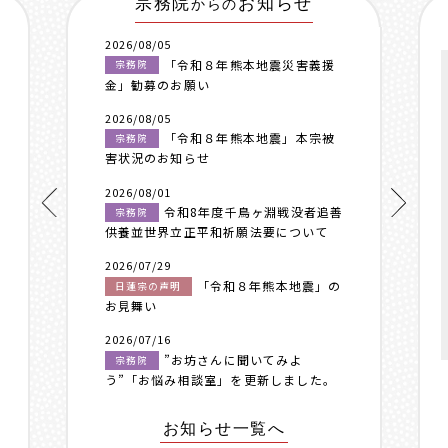
宗務院
お知らせ
からの
2026/08/05
「令和８年熊本地震災害義援
宗務院
金」勧募のお願い
2026/08/05
「令和８年熊本地震」本宗被
宗務院
害状況のお知らせ
2026/08/01
令和8年度千鳥ヶ淵戦没者追善
宗務院
供養並世界立正平和祈願法要について
2026/07/29
「令和８年熊本地震」の
日蓮宗の声明
お見舞い
2026/07/16
”お坊さんに聞いてみよ
宗務院
う”「お悩み相談室」を更新しました。
お知らせ一覧へ