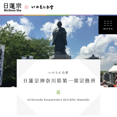
いのちに合掌
日蓮宗神奈川県第一部宗務所
nichirenshu kanagawaken daiichibu shumusho