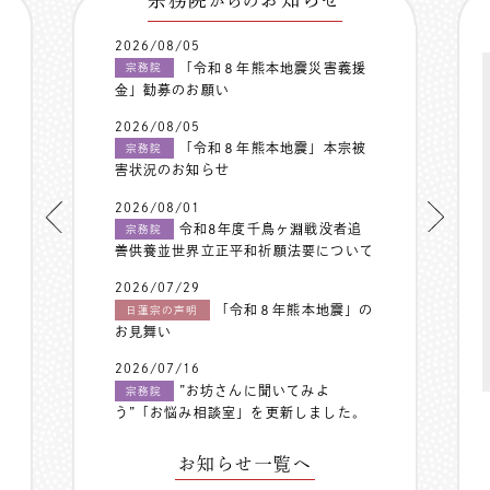
からの
2026/08/05
「令和８年熊本地震災害義援
宗務院
金」勧募のお願い
2026/08/05
「令和８年熊本地震」本宗被
宗務院
害状況のお知らせ
2026/08/01
令和8年度千鳥ヶ淵戦没者追
宗務院
善供養並世界立正平和祈願法要について
2026/07/29
「令和８年熊本地震」の
日蓮宗の声明
お見舞い
2026/07/16
”お坊さんに聞いてみよ
宗務院
う”「お悩み相談室」を更新しました。
お知らせ一覧へ