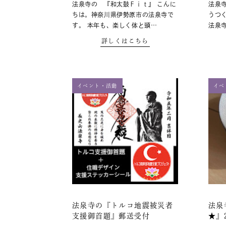
法泉寺の 『和太鼓Ｆｉｔ』 こんに
法泉
ちは。神奈川県伊勢原市の法泉寺で
うつ
す。 本年も、楽しく体と頭…
法泉
詳しくはこちら
イベント・活動
イベ
法泉寺の『トルコ地震被災者
法泉
支援御首題』郵送受付
★』2