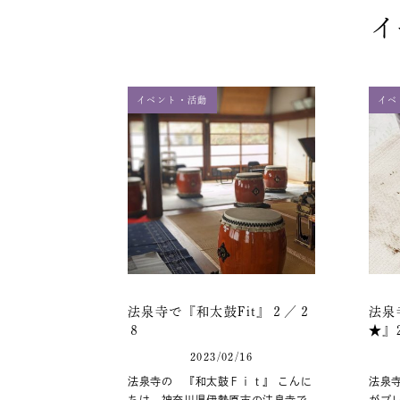
イ
イベント・活動
イベ
法泉寺で『和太鼓Fit』２／２
法泉
８
★』2
2023/02/16
法泉寺の 『和太鼓Ｆｉｔ』 こんに
法泉