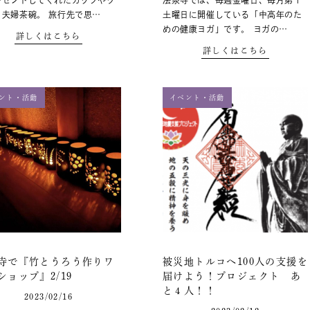
レゼントしてくれたカップやグ
法泉寺では、毎週金曜日、毎月第１
、夫婦茶碗。 旅行先で思…
土曜日に開催している「中高年のた
めの健康ヨガ」です。 ヨガの…
詳しくはこちら
詳しくはこちら
ント・活動
イベント・活動
寺で『竹とうろう作りワ
被災地トルコへ100人の支援を
ショップ』2/19
届けよう！プロジェクト あ
と４人！！
2023/02/16