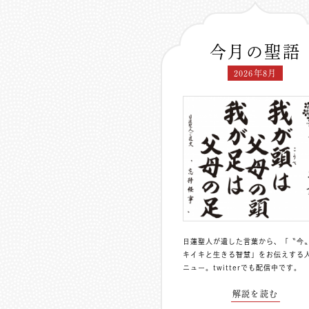
今月の聖語
2026年8月
日蓮聖人が遺した言葉から、「〝今
キイキと生きる智慧」をお伝えする
ニュー。
twitterでも配信中
です。
解説を読む