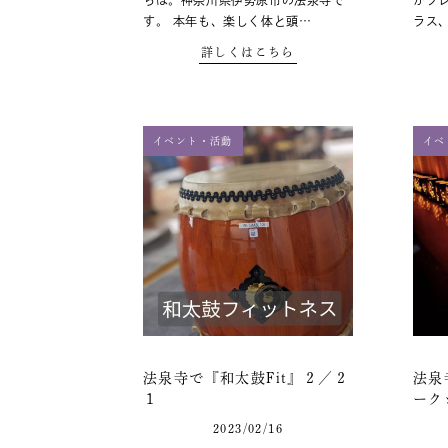
ちは。神奈川県伊勢原市の法泉寺で
がプ
す。 本年も、楽しく体と頭…
ラス
詳しくはこちら
イベント・活動
イベ
法泉寺で『和太鼓Fit』２／２
法泉
１
ーク
2023/02/16