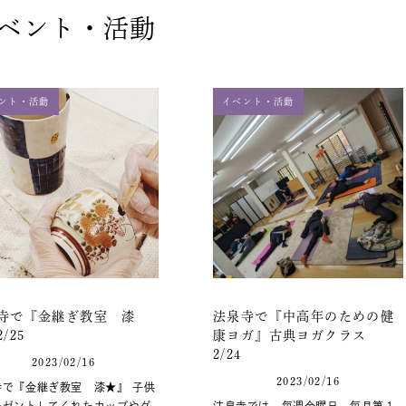
ベント・活動
ント・活動
イベント・活動
寺で『金継ぎ教室 漆
法泉寺で『中高年のための健
/25
康ヨガ』古典ヨガクラス
2/24
2023/02/16
2023/02/16
寺で『金継ぎ教室 漆★』 子供