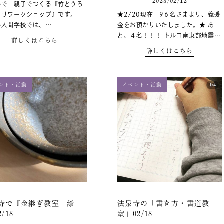
2023/02/12
寺で 親子でつくる『竹とうろ
くりワークショップ』です。
★2/20現在 9６名さまより、義援
寺人間学校では、…
金をお預かりいたしました。★ あ
と、４名！！！ トルコ南東部地震…
詳しくはこちら
詳しくはこちら
ント・活動
イベント・活動
寺で『金継ぎ教室 漆
法泉寺の「書き方・書道教
/18
室」02/18