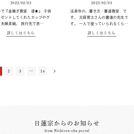
2023/02/03
2023/02/03
寺で『金継ぎ教室 漆★』 子供
法泉寺の、書き方・書道教室 で
レゼントしてくれたカップやグ
す。 元保育士さんの書道の先生で
、夫婦茶碗。 旅行先で思…
す。 一人で座っていられるくら…
詳しくはこちら
詳しくはこちら
2
3
…
14
日蓮宗からのお知らせ
from Nichiren-shu portal