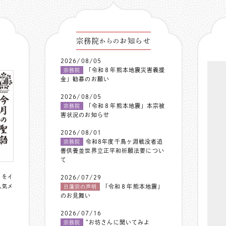
宗務院
お知らせ
からの
2026/08/05
「令和８年熊本地震災害義援
宗務院
金」勧募のお願い
2026/08/05
「令和８年熊本地震」本宗被
宗務院
害状況のお知らせ
2026/08/01
令和8年度千鳥ヶ淵戦没者追
宗務院
善供養並世界立正平和祈願法要につい
て
〟をイ
2026/07/29
人気メ
「令和８年熊本地震」
日蓮宗の声明
のお見舞い
2026/07/16
”お坊さんに聞いてみよ
宗務院