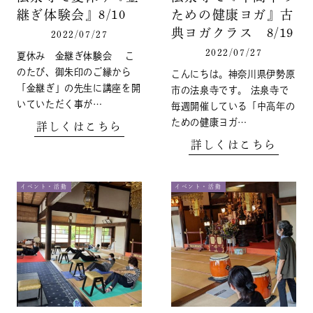
継ぎ体験会』8/10
ための健康ヨガ』古
典ヨガクラス 8/19
2022/07/27
2022/07/27
夏休み 金継ぎ体験会 こ
のたび、御朱印のご縁から
こんにちは。神奈川県伊勢原
「金継ぎ」の先生に講座を開
市の法泉寺です。 法泉寺で
いていただく事が…
毎週開催している「中高年の
ための健康ヨガ…
詳しくはこちら
詳しくはこちら
イベント・活動
イベント・活動