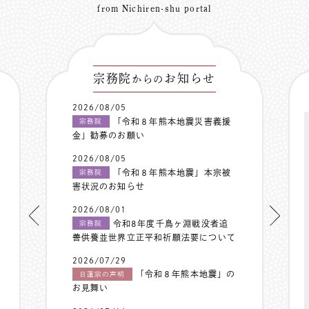
from Nichiren-shu portal
宗務院
お知らせ
からの
2026/08/05
「令和８年熊本地震災害義援
宗務院
金」勧募のお願い
2026/08/05
「令和８年熊本地震」本宗被
宗務院
害状況のお知らせ
2026/08/01
令和8年度千鳥ヶ淵戦没者追
宗務院
善供養並世界立正平和祈願法要について
2026/07/29
「令和８年熊本地震」の
日蓮宗の声明
お見舞い