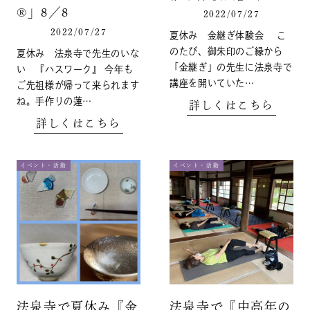
®」8／8
2022/07/27
2022/07/27
夏休み 金継ぎ体験会 こ
のたび、御朱印のご縁から
夏休み 法泉寺で先生のいな
「金継ぎ」の先生に法泉寺で
い 『ハスワーク』 今年も
講座を開いていた…
ご先祖様が帰って来られます
ね。手作りの蓮…
詳しくはこちら
詳しくはこちら
イベント・活動
イベント・活動
法泉寺で夏休み『金
法泉寺で『中高年の