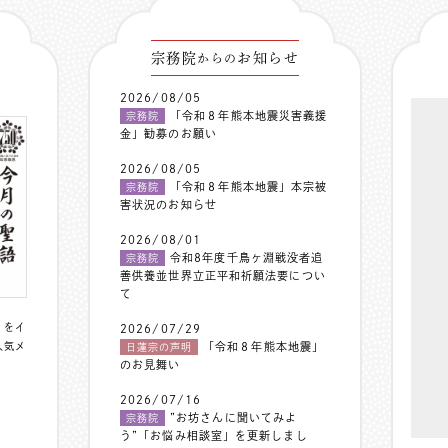
宗務院
お知らせ
からの
2026/08/05
「令和８年熊本地震災害義援
宗務院
金」勧募のお願い
2026/08/05
「令和８年熊本地震」本宗被
宗務院
害状況のお知らせ
2026/08/01
令和8年度千鳥ヶ淵戦没者追
宗務院
善供養並世界立正平和祈願法要につい
て
〟をイ
2026/07/29
人気メ
「令和８年熊本地震」
日蓮宗の声明
のお見舞い
2026/07/16
”お坊さんに聞いてみよ
宗務院
う”「お悩み相談室」を更新しまし