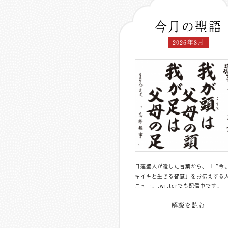
今月の聖語
2026年8月
日蓮聖人が遺した言葉から、「〝今
キイキと生きる智慧」をお伝えする
ニュー。
twitterでも配信中
です。
解説を読む