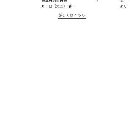
会並特別祈祷会 １
忌 
月１日（元旦） 春…
より
詳しくはこちら