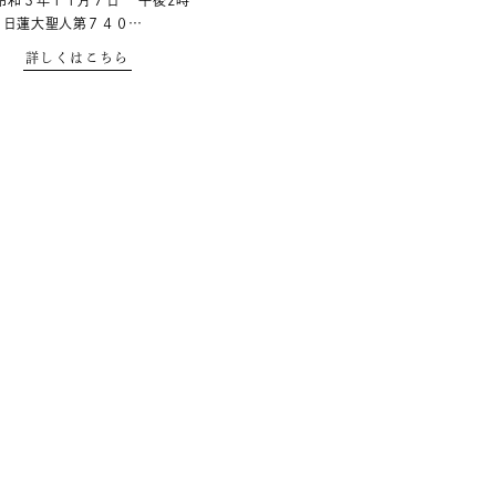
令和３年１１月７日 午後2時
 日蓮大聖人第７４０…
詳しくはこちら