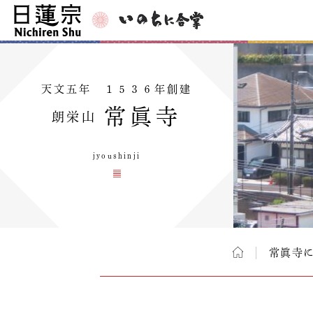
天文五年 １５３６年創建
常眞寺
朗栄山
jyoushinji
常眞寺