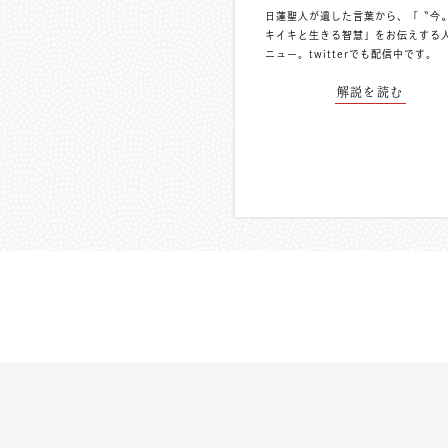
日蓮聖人が遺した言葉から、「〝今
キイキと生きる智慧」をお伝えする
ニュー。
twitterでも配信中
です。
解説を読む