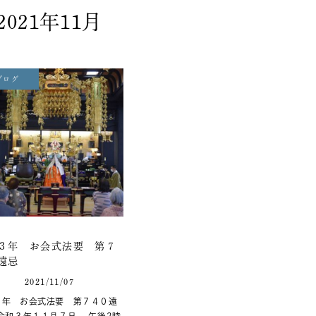
2021年11月
ブログ
３年 お会式法要 第７
０遠忌
2021/11/07
３年 お会式法要 第７４０遠