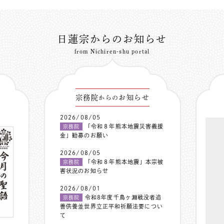
日蓮宗からのお知らせ
from Nichiren-shu portal
宗務院
お知らせ
からの
2026/08/05
「令和８年熊本地震災害義援
宗務院
金」勧募のお願い
2026/08/05
「令和８年熊本地震」本宗被
宗務院
害状況のお知らせ
2026/08/01
令和8年度千鳥ヶ淵戦没者追
宗務院
善供養並世界立正平和祈願法要につい
て