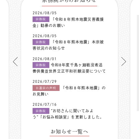
からの
2026/08/05
「令和８年熊本地震災害義援
宗務院
金」勧募のお願い
2026/08/05
「令和８年熊本地震」本宗被
宗務院
害状況のお知らせ
2026/08/01
令和8年度千鳥ヶ淵戦没者追
宗務院
善供養並世界立正平和祈願法要について
2026/07/29
「令和８年熊本地震」の
日蓮宗の声明
お見舞い
2026/07/16
”お坊さんに聞いてみよ
宗務院
う”「お悩み相談室」を更新しました。
お知らせ一覧へ