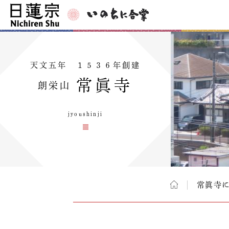
天文五年 １５３６年創建
常眞寺
朗栄山
jyoushinji
常眞寺