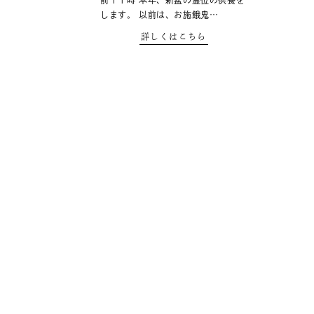
前１１時 本年、新盆の霊位の供養を
します。 以前は、お施餓鬼…
詳しくはこちら