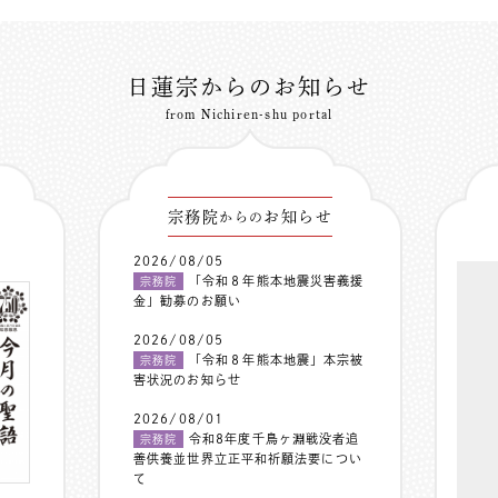
日蓮宗からのお知らせ
from Nichiren-shu portal
宗務院
お知らせ
からの
2026/08/05
「令和８年熊本地震災害義援
宗務院
金」勧募のお願い
2026/08/05
「令和８年熊本地震」本宗被
宗務院
害状況のお知らせ
2026/08/01
令和8年度千鳥ヶ淵戦没者追
宗務院
善供養並世界立正平和祈願法要につい
て