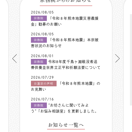
からの
2026/08/05
「令和８年熊本地震災害義援
宗務院
金」勧募のお願い
2026/08/05
「令和８年熊本地震」本宗被
宗務院
害状況のお知らせ
2026/08/01
令和8年度千鳥ヶ淵戦没者追
宗務院
善供養並世界立正平和祈願法要について
2026/07/29
「令和８年熊本地震」の
日蓮宗の声明
お見舞い
2026/07/16
”お坊さんに聞いてみよ
宗務院
う”「お悩み相談室」を更新しました。
お知らせ一覧へ