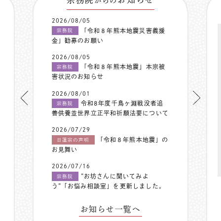
からの
2026/08/05
「令和８年熊本地震災害義援
宗務院
金」勧募のお願い
2026/08/05
「令和８年熊本地震」本宗被
宗務院
害状況のお知らせ
2026/08/01
令和8年度千鳥ヶ淵戦没者追
宗務院
善供養並世界立正平和祈願法要について
2026/07/29
「令和８年熊本地震」の
日蓮宗の声明
お見舞い
2026/07/16
”お坊さんに聞いてみよ
宗務院
う”「お悩み相談室」を更新しました。
お知らせ一覧へ