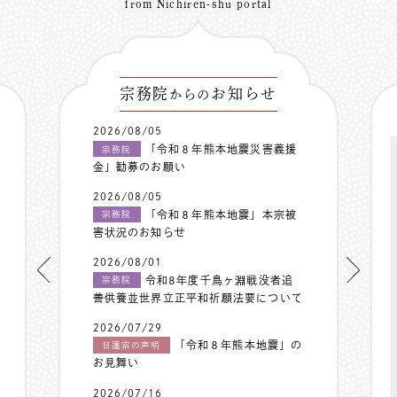
from Nichiren-shu portal
宗務院
お知らせ
からの
2026/08/05
「令和８年熊本地震災害義援
宗務院
金」勧募のお願い
2026/08/05
「令和８年熊本地震」本宗被
宗務院
害状況のお知らせ
2026/08/01
令和8年度千鳥ヶ淵戦没者追
宗務院
善供養並世界立正平和祈願法要について
2026/07/29
「令和８年熊本地震」の
日蓮宗の声明
お見舞い
2026/07/16