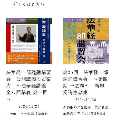
詳しくはこちら
イベント・活動
イベント・活動
法華経一部読誦講習
第25回 法華経一部
会 公開講義のご案
読誦講習会 ～第四
内 ～法華経講義
期 一之巻～ 新規
全八回講義 第一回
受講生募集
～
2024/11/25
2024/11/25
きめ細やかな指導 広がる法
華経の世界 令和7年2月5日
この度、当方主催「法華経一