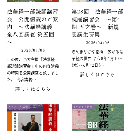
法華経一部読誦講習
第28回 法華経一部
会 公開講義のご案
読誦講習会 ～第4
内 ～法華経講義
期 五之巻～ 新規
全八回講義 第五回
受講生募集
～
2026/04/06
2026/04/06
きめ細やかな指導 広がる法
華経の世界 令和8年6月10日
この度、当方主催「法華経一
(水)～6月12日(…
部読誦講習会」中の内容講義
の時間を公開講座と致しまし
詳しくはこちら
た。 内容講義…
詳しくはこちら
イベント・活動
イベント・活動