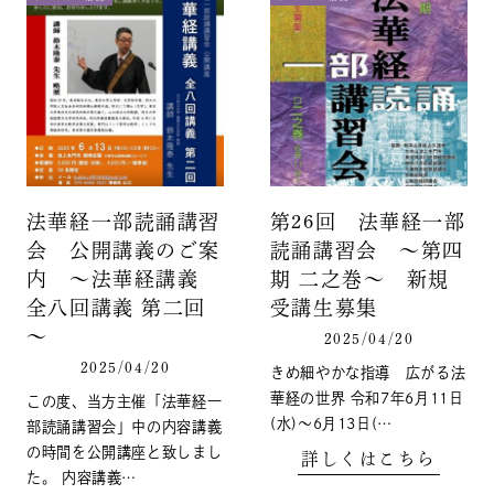
法華経一部読誦講習
第26回 法華経一部
会 公開講義のご案
読誦講習会 ～第四
内 ～法華経講義
期 二之巻～ 新規
全八回講義 第二回
受講生募集
～
2025/04/20
2025/04/20
きめ細やかな指導 広がる法
華経の世界 令和7年6月11日
この度、当方主催「法華経一
(水)～6月13日(…
部読誦講習会」中の内容講義
の時間を公開講座と致しまし
詳しくはこちら
た。 内容講義…