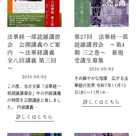
法華経一部読誦講習
第27回 法華経一部
会 公開講義のご案
読誦講習会 ～第4
内 ～法華経講義
期 三之巻～ 新規
全八回講義 第三回
受講生募集
～
2025/09/02
2025/09/02
きめ細やかな指導 広がる法
華経の世界 令和7年11月12
この度、当方主催「法華経一
日(水)～11月14…
部読誦講習会」中の内容講義
の時間を公開講座と致しまし
詳しくはこちら
た。 内容講義…
詳しくはこちら
イベント・活動
イベント・活動