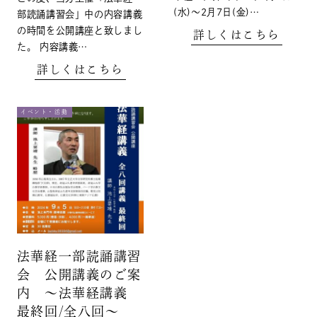
(水)～2月7日(金)…
部読誦講習会」中の内容講義
の時間を公開講座と致しまし
詳しくはこちら
た。 内容講義…
詳しくはこちら
イベント・活動
法華経一部読誦講習
会 公開講義のご案
内 ～法華経講義
最終回/全八回～