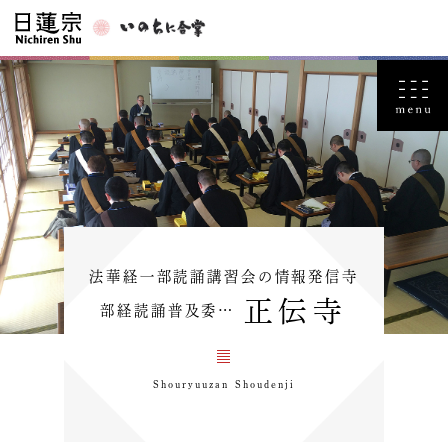
法華経一部読誦講習会の情報発信寺
正伝寺
部経読誦普及委…
Shouryuuzan Shoudenji