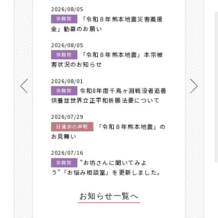
2026/08/05
「令和８年熊本地震災害義援
宗務院
金」勧募のお願い
2026/08/05
「令和８年熊本地震」本宗被
宗務院
害状況のお知らせ
2026/08/01
令和8年度千鳥ヶ淵戦没者追善
宗務院
供養並世界立正平和祈願法要について
2026/07/29
「令和８年熊本地震」の
日蓮宗の声明
お見舞い
2026/07/16
”お坊さんに聞いてみよ
宗務院
う”「お悩み相談室」を更新しました。
お知らせ一覧へ