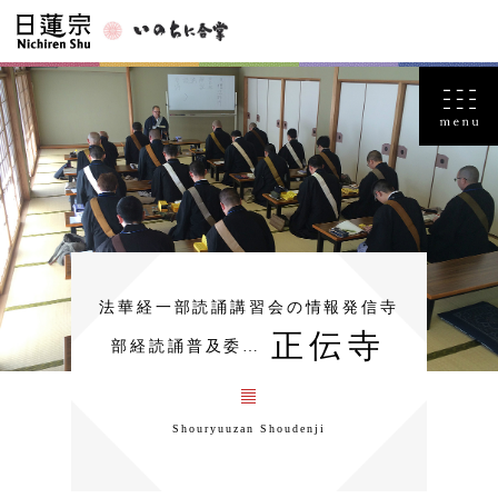
法華経一部読誦講習会の情報発信寺
正伝寺
部経読誦普及委…
Shouryuuzan Shoudenji