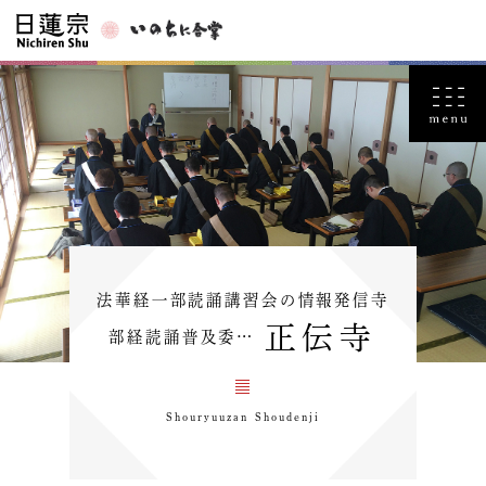
法華経一部読誦講習会の情報発信寺
正伝寺
部経読誦普及委…
Shouryuuzan Shoudenji