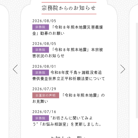
宗務院
お知らせ
からの
2026/08/05
「令和８年熊本地震災害義援
宗務院
金」勧募のお願い
2026/08/05
「令和８年熊本地震」本宗被
宗務院
害状況のお知らせ
2026/08/01
令和8年度千鳥ヶ淵戦没者追
宗務院
善供養並世界立正平和祈願法要について
2026/07/29
「令和８年熊本地震」の
日蓮宗の声明
お見舞い
2026/07/16
”お坊さんに聞いてみよ
宗務院
う”「お悩み相談室」を更新しました。