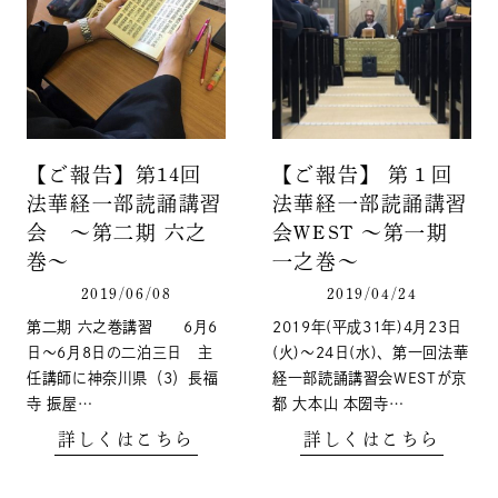
【ご報告】第14回
【ご報告】 第１回
法華経一部読誦講習
法華経一部読誦講習
会 ～第二期 六之
会WEST 〜第一期
巻～
一之巻〜
2019/06/08
2019/04/24
第二期 六之巻講習 6月6
2019年(平成31年)4月23日
日～6月8日の二泊三日 主
(火)～24日(水)、第一回法華
任講師に神奈川県（3）長福
経一部読誦講習会WESTが京
寺 振屋…
都 大本山 本圀寺…
詳しくはこちら
詳しくはこちら