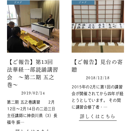
ブログ
ブログ
【ご報告】第13回
【ご報告】見台の寄
法華経一部読誦講習
贈
会 ～第二期 五之
2018/12/18
巻～
2015年の2月に第1回の講習
2019/02/14
会が開催されてから四年が経
とうとしています。 その間
第二期 五之巻講習 2月
に講習会修了者・…
12日～2月14日の二泊三日
主任講師に神奈川県（3）長
詳しくはこちら
福寺 振…