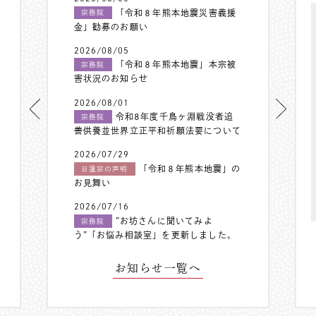
「令和８年熊本地震災害義援
宗務院
金」勧募のお願い
2026/08/05
「令和８年熊本地震」本宗被
宗務院
害状況のお知らせ
2026/08/01
令和8年度千鳥ヶ淵戦没者追
宗務院
善供養並世界立正平和祈願法要について
2026/07/29
「令和８年熊本地震」の
日蓮宗の声明
お見舞い
2026/07/16
”お坊さんに聞いてみよ
宗務院
う”「お悩み相談室」を更新しました。
お知らせ一覧へ