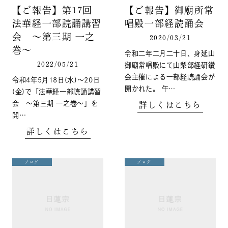
【ご報告】第17回
【ご報告】御廟所常
法華経一部読誦講習
唱殿一部経読誦会
会 ～第三期 一之
2020/03/21
巻～
令和二年二月二十日、身延山
2022/05/21
御廟常唱殿にて山梨部経研鑽
会主催による一部経読誦会が
令和4年5月18日(水)～20日
開かれた。 午…
(金)で「法華経一部読誦講習
会 ～第三期 一之巻～」を
詳しくはこちら
開…
詳しくはこちら
ブログ
ブログ