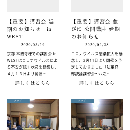
【重要】講習会 延
【重要】講習会 並
期のお知らせ in
びに 公開講座 延期
WEST
のお知らせ
2020/03/19
2020/02/28
京都 本圀寺様での講習会 in
コロナウイルス感染拡大を懸
WESTはコロナウイルスによ
念し、3月11日より開催を予
る不安が続く状況を勘案し、
定しておりました「法華経一
４月１３日より開催…
部読誦講習会〜八之…
詳しくはこちら
詳しくはこちら
ブログ
ブログ