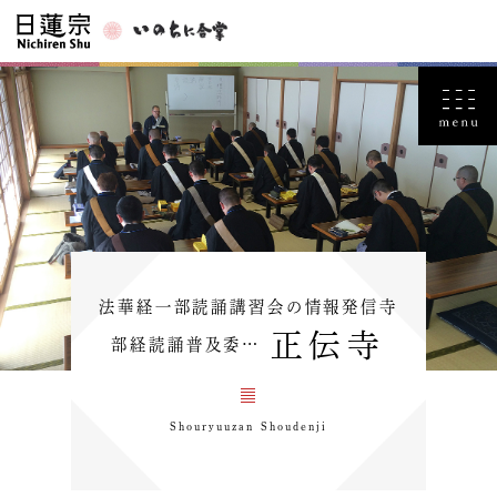
法華経一部読誦講習会の情報発信寺
正伝寺
部経読誦普及委…
Shouryuuzan Shoudenji