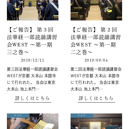
【ご報告】 第３回
【ご報告】 第２回
法華経一部読誦講習
法華経一部読誦講習
会WEST ～第一期
会WEST 〜第一期
三之巻～
二之巻〜
2019/12/11
2019/09/04
第三回法華経一部読誦講習会
第二回法華経一部読誦講習会
WESTが京都 大本山 本圀寺
WESTが京都 大本山 本圀寺
にて行われた。 当会は東京
にて行われた。 当会は東京
大本山 池上本門…
大本山 池上本門…
詳しくはこちら
詳しくはこちら
ブログ
ブログ