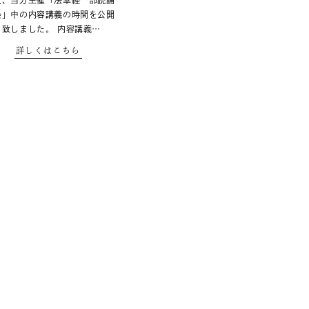
度、当方主催「法華経一部読誦
会」中の内容講義の時間を公開
と致しました。 内容講義…
詳しくはこちら