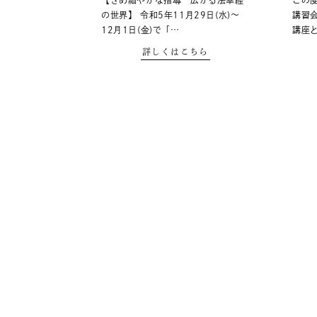
【きめ細やかな指導 広がる法華経
この
の世界】 令和5年11月29日(水)～
講習
12月1日(金)で「…
講座
詳しくはこちら