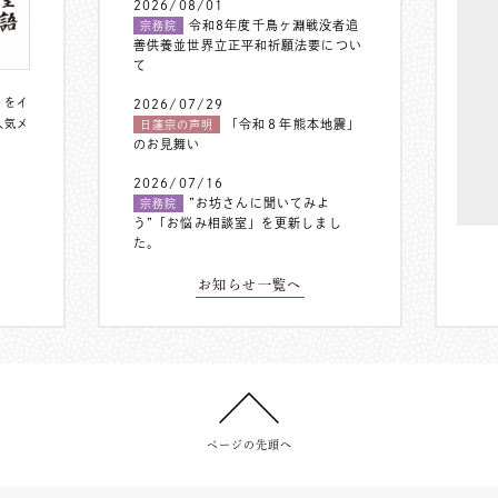
2026/08/01
令和8年度千鳥ヶ淵戦没者追
宗務院
善供養並世界立正平和祈願法要につい
て
〟をイ
2026/07/29
人気メ
「令和８年熊本地震」
日蓮宗の声明
のお見舞い
2026/07/16
”お坊さんに聞いてみよ
宗務院
う”「お悩み相談室」を更新しまし
た。
お知らせ一覧へ
ページの先頭へ