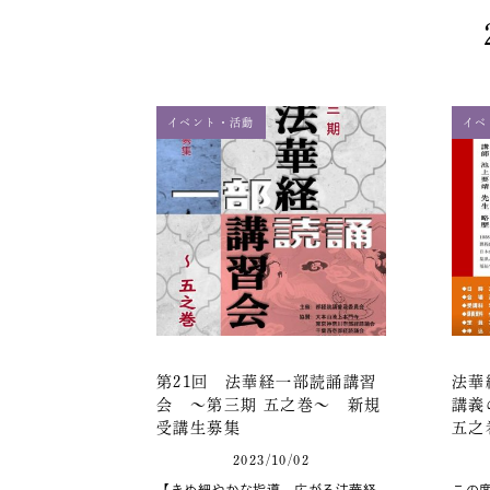
イベント・活動
イベ
第21回 法華経一部読誦講習
法華
会 ～第三期 五之巻～ 新規
講義
受講生募集
五之
2023/10/02