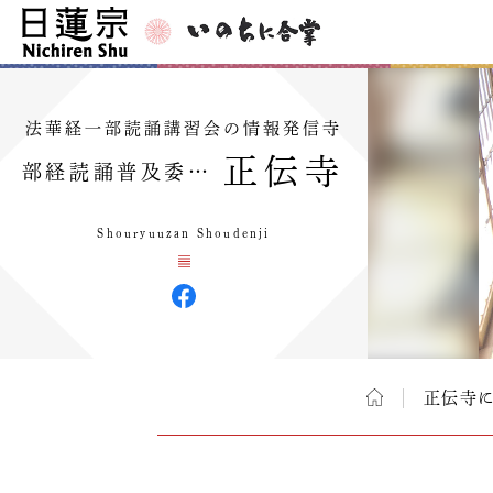
法華経一部読誦講習会の情報発信寺
正伝寺
部経読誦普及委…
Shouryuuzan Shoudenji
正伝寺