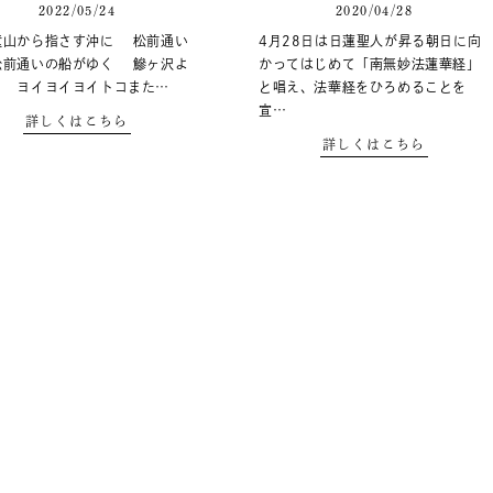
2022/05/24
2020/04/28
童山から指さす沖に 松前通い
4月28日は日蓮聖人が昇る朝日に向
松前通いの船がゆく 鰺ヶ沢よ
かってはじめて「南無妙法蓮華経」
こ ヨイヨイヨイトコまた…
と唱え、法華経をひろめることを
宣…
詳しくはこちら
詳しくはこちら