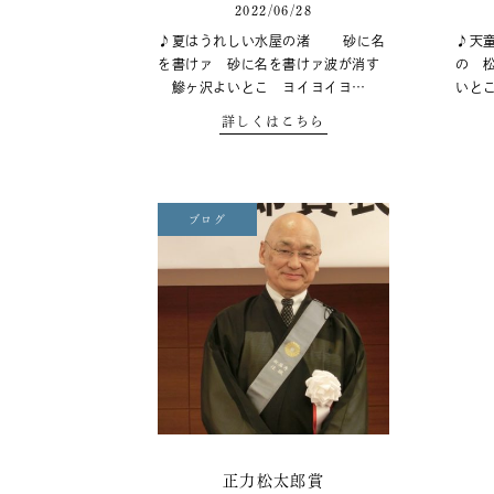
2022/06/28
♪夏はうれしい水屋の渚 砂に名
♪天
を書けァ 砂に名を書けァ波が消す
の 
鰺ヶ沢よいとこ ヨイヨイヨ…
いと
詳しくはこちら
ブログ
正力松太郎賞