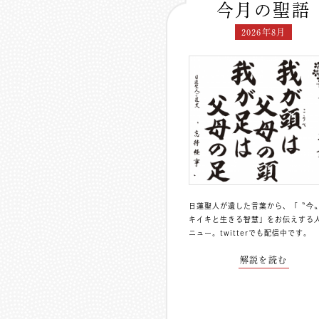
今月の聖語
2026年8月
日蓮聖人が遺した言葉から、「〝今
キイキと生きる智慧」をお伝えする
ニュー。
twitterでも配信中
です。
解説を読む