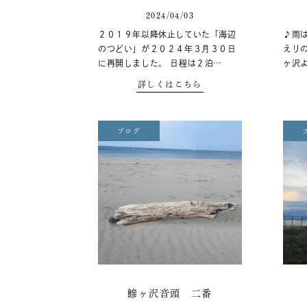
2024/04/03
２０１９年以降休止していた「海辺
♪雨
のつどい」が２０２４年３月３０日
えり
に再開しました。 日程は２泊…
ヶ沢
詳しくはこちら
ブログ
鰺ヶ沢音頭 二番