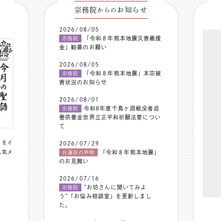
宗務院
お知らせ
からの
2026/08/05
「令和８年熊本地震災害義援
宗務院
金」勧募のお願い
2026/08/05
「令和８年熊本地震」本宗被
宗務院
害状況のお知らせ
2026/08/01
令和8年度千鳥ヶ淵戦没者追
宗務院
善供養並世界立正平和祈願法要につい
て
〟をイ
2026/07/29
人気メ
「令和８年熊本地震」
日蓮宗の声明
のお見舞い
2026/07/16
”お坊さんに聞いてみよ
宗務院
う”「お悩み相談室」を更新しまし
た。