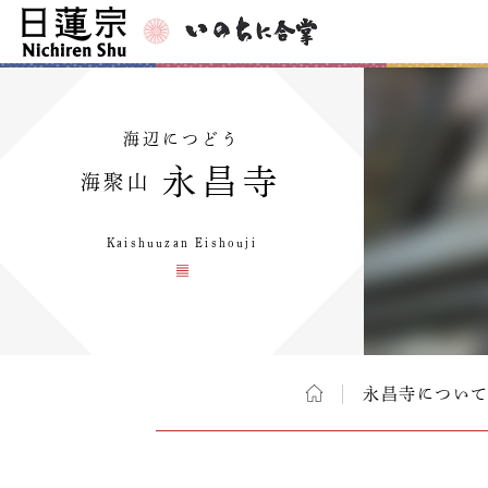
海辺につどう
永昌寺
海聚山
Kaishuuzan Eishouji
永昌寺につい