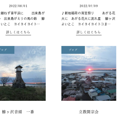
2022/08/01
2022/07/09
は銀ねず音平浜に 出来島が
♪新地稲荷の宵宮祭り あがる花
の 出来島がえりの馬の鈴 鰺
火に あがる花火に流れ星 鰺ヶ沢
よいとこ ヨイヨイヨイト…
よいとこ ヨイヨイヨイトコま…
詳しくはこちら
詳しくはこちら
ブログ
ブログ
鰺ヶ沢音頭 一番
立教開宗会