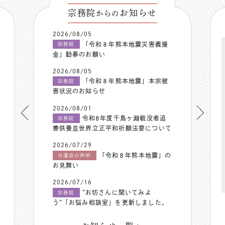
宗務院
お知らせ
からの
2026/08/05
「令和８年熊本地震災害義援
宗務院
金」勧募のお願い
2026/08/05
「令和８年熊本地震」本宗被
宗務院
害状況のお知らせ
2026/08/01
令和8年度千鳥ヶ淵戦没者追
宗務院
善供養並世界立正平和祈願法要について
2026/07/29
「令和８年熊本地震」の
日蓮宗の声明
お見舞い
2026/07/16
”お坊さんに聞いてみよ
宗務院
う”「お悩み相談室」を更新しました。