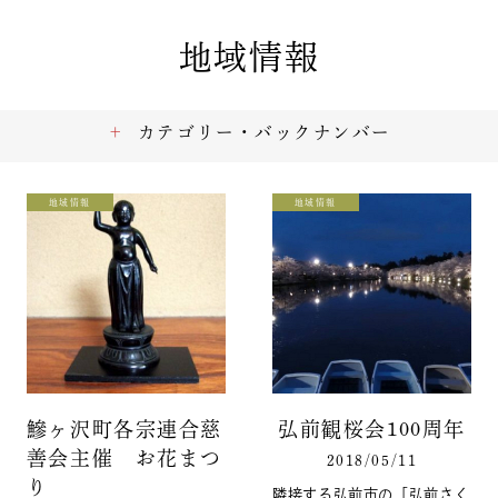
地域情報
カテゴリー・バックナンバー
地域情報
地域情報
鰺ヶ沢町各宗連合慈
弘前観桜会100周年
善会主催 お花まつ
2018/05/11
り
隣接する弘前市の「弘前さく