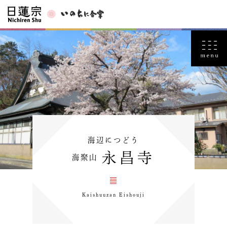
海辺につどう
永昌寺
海聚山
Kaishuuzan Eishouji