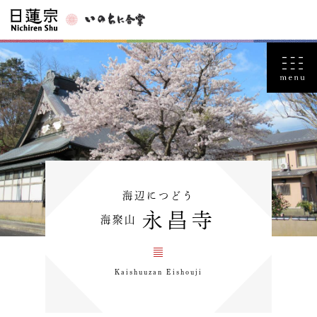
海辺につどう
永昌寺
海聚山
Kaishuuzan Eishouji