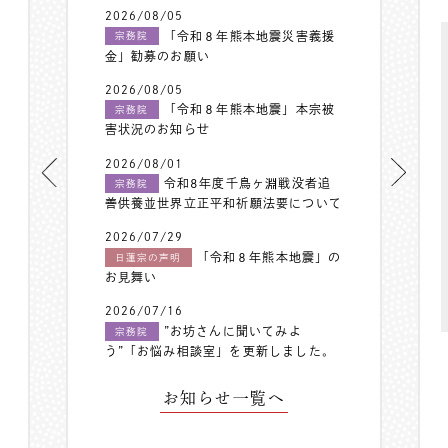
2026/08/05
「令和８年熊本地震災害義援
宗務院
金」勧募のお願い
2026/08/05
「令和８年熊本地震」本宗被
宗務院
害状況のお知らせ
2026/08/01
令和8年度千鳥ヶ淵戦没者追
宗務院
善供養並世界立正平和祈願法要について
2026/07/29
「令和８年熊本地震」の
日蓮宗の声明
お見舞い
2026/07/16
”お坊さんに聞いてみよ
宗務院
う”「お悩み相談室」を更新しました。
お知らせ一覧へ