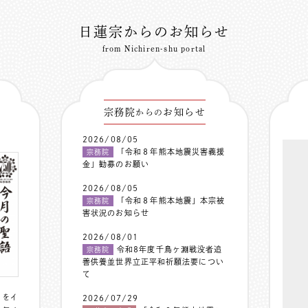
日蓮宗からのお知らせ
from Nichiren-shu portal
宗務院
お知らせ
からの
2026/08/05
「令和８年熊本地震災害義援
宗務院
金」勧募のお願い
2026/08/05
「令和８年熊本地震」本宗被
宗務院
害状況のお知らせ
2026/08/01
令和8年度千鳥ヶ淵戦没者追
宗務院
善供養並世界立正平和祈願法要につい
て
〟をイ
2026/07/29