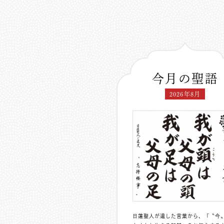
今月の聖語
2026年8月
日蓮聖人が遺した言葉から、「〝今