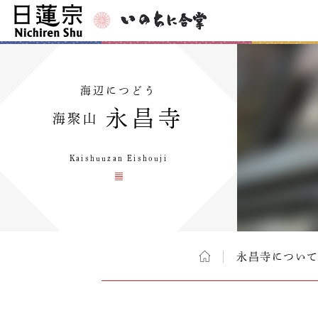
海辺につどう
永昌寺
海聚山
Kaishuuzan Eishouji
永昌寺につい