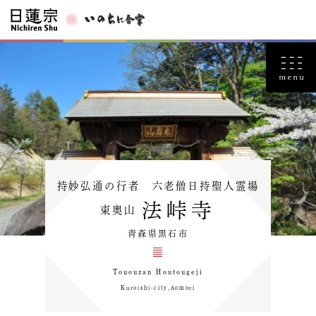
持妙弘通の行者 六老僧日持聖人霊場
法峠寺
東奥山
青森県黒石市
Tououzan Houtougeji
Kuroishi-city,Aomori