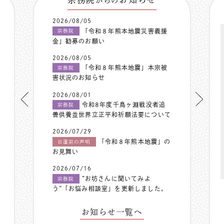
からの
2026/08/05
「令和８年熊本地震災害義援
宗務院
金」勧募のお願い
2026/08/05
「令和８年熊本地震」本宗被
宗務院
害状況のお知らせ
2026/08/01
令和8年度千鳥ヶ淵戦没者追
宗務院
善供養並世界立正平和祈願法要について
2026/07/29
「令和８年熊本地震」の
日蓮宗の声明
お見舞い
2026/07/16
”お坊さんに聞いてみよ
宗務院
う”「お悩み相談室」を更新しました。
お知らせ一覧へ