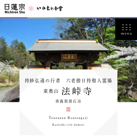
持妙弘通の行者 六老僧日持聖人霊場
法峠寺
東奥山
青森県黒石市
Tououzan Houtougeji
Kuroishi-city,Aomori