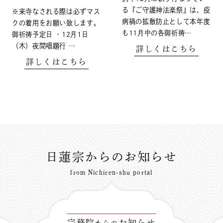
る『ご守護神法楽祭』は、疫
※来寺なされる際は必ずマス
病禍の拡散防止として本年度
クの着用をお願い致します。
も11月中の各御祈祷…
御祈祷予定日 ・12月1日
（木）夜間唱題行 …
詳しくはこちら
詳しくはこちら
日蓮宗からのお知らせ
from Nichiren-shu portal
宗務院
お知らせ