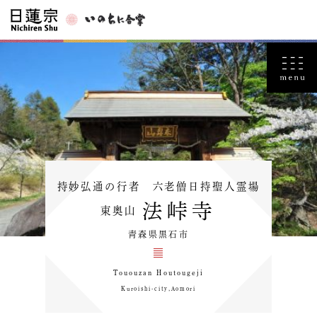
持妙弘通の行者 六老僧日持聖人霊場
法峠寺
東奥山
青森県黒石市
Tououzan Houtougeji
Kuroishi-city,Aomori