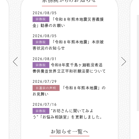
からの
2026/08/05
「令和８年熊本地震災害義援
宗務院
金」勧募のお願い
2026/08/05
「令和８年熊本地震」本宗被
宗務院
害状況のお知らせ
2026/08/01
令和8年度千鳥ヶ淵戦没者追
宗務院
善供養並世界立正平和祈願法要について
2026/07/29
「令和８年熊本地震」の
日蓮宗の声明
お見舞い
2026/07/16
”お坊さんに聞いてみよ
宗務院
う”「お悩み相談室」を更新しました。
お知らせ一覧へ