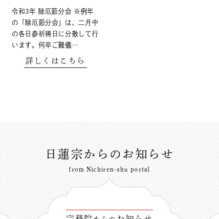
令和3年 除厄節分会 ※例年
の「除厄節分会」は、二月中
の各日参祈祷日に分散して行
います。何卒ご難儀…
詳しくはこちら
日蓮宗からのお知らせ
from Nichiren-shu portal
宗務院
お知らせ