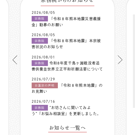
からの
2026/08/05
「令和８年熊本地震災害義援
宗務院
金」勧募のお願い
2026/08/05
「令和８年熊本地震」本宗被
宗務院
害状況のお知らせ
2026/08/01
令和8年度千鳥ヶ淵戦没者追
宗務院
善供養並世界立正平和祈願法要について
2026/07/29
「令和８年熊本地震」の
日蓮宗の声明
お見舞い
2026/07/16
”お坊さんに聞いてみよ
宗務院
う”「お悩み相談室」を更新しました。
お知らせ一覧へ