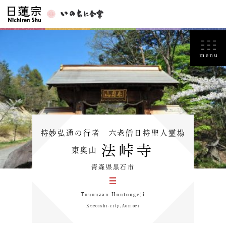
持妙弘通の行者 六老僧日持聖人霊場
法峠寺
東奥山
青森県黒石市
Tououzan Houtougeji
Kuroishi-city,Aomori