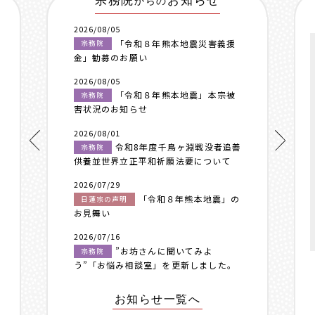
宗務院
お知らせ
からの
2026/08/05
「令和８年熊本地震災害義援
宗務院
金」勧募のお願い
2026/08/05
「令和８年熊本地震」本宗被
宗務院
害状況のお知らせ
2026/08/01
令和8年度千鳥ヶ淵戦没者追善
宗務院
供養並世界立正平和祈願法要について
2026/07/29
「令和８年熊本地震」の
日蓮宗の声明
お見舞い
2026/07/16
”お坊さんに聞いてみよ
宗務院
う”「お悩み相談室」を更新しました。
お知らせ一覧へ