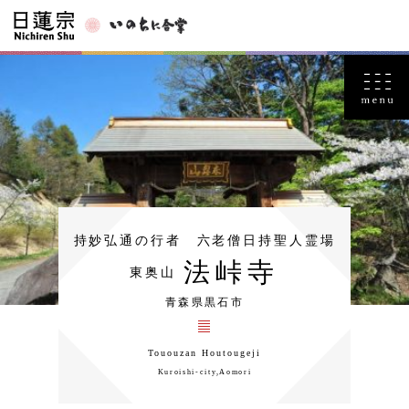
持妙弘通の行者 六老僧日持聖人霊場
法峠寺
東奥山
青森県黒石市
Tououzan Houtougeji
Kuroishi-city,Aomori