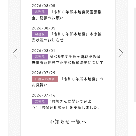
2026/08/05
「令和８年熊本地震災害義援
宗務院
金」勧募のお願い
2026/08/05
「令和８年熊本地震」本宗被
宗務院
害状況のお知らせ
2026/08/01
令和8年度千鳥ヶ淵戦没者追
宗務院
善供養並世界立正平和祈願法要について
2026/07/29
「令和８年熊本地震」の
日蓮宗の声明
お見舞い
2026/07/16
”お坊さんに聞いてみよ
宗務院
う”「お悩み相談室」を更新しました。
お知らせ一覧へ