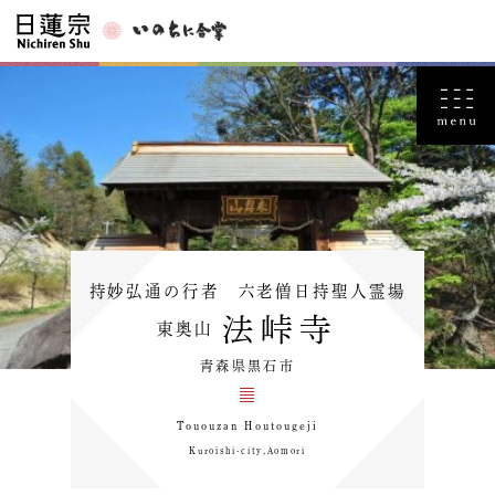
持妙弘通の行者 六老僧日持聖人霊場
法峠寺
東奥山
青森県黒石市
Tououzan Houtougeji
Kuroishi-city,Aomori