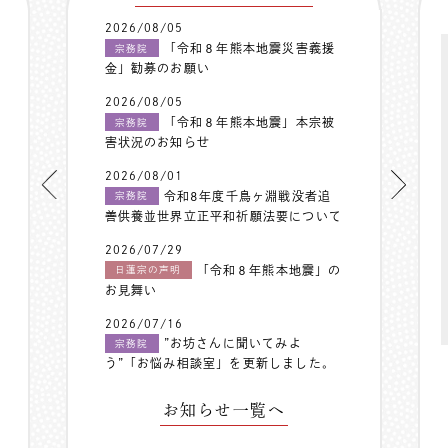
2026/08/05
「令和８年熊本地震災害義援
宗務院
金」勧募のお願い
2026/08/05
「令和８年熊本地震」本宗被
宗務院
害状況のお知らせ
2026/08/01
令和8年度千鳥ヶ淵戦没者追
宗務院
善供養並世界立正平和祈願法要について
2026/07/29
「令和８年熊本地震」の
日蓮宗の声明
お見舞い
2026/07/16
”お坊さんに聞いてみよ
宗務院
う”「お悩み相談室」を更新しました。
お知らせ一覧へ