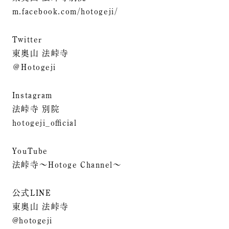
m.facebook.com/hotogeji/
Twitter
東奥山 法峠寺
＠Hotogeji
Instagram
法峠寺 別院
hotogeji_official
YouTube
法峠寺～Hotoge Channel～
公式LINE
東奥山 法峠寺
@hotogeji