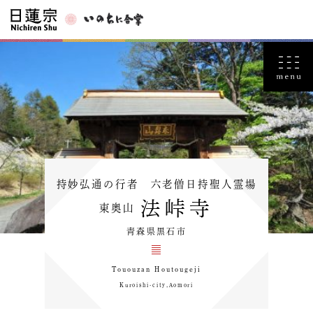
持妙弘通の行者 六老僧日持聖人霊場
法峠寺
東奥山
青森県黒石市
Tououzan Houtougeji
Kuroishi-city,Aomori