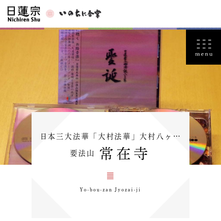
日本三大法華「大村法華」大村八ヶ…
常在寺
要法山
Yo-bou-zan Jyozai-ji