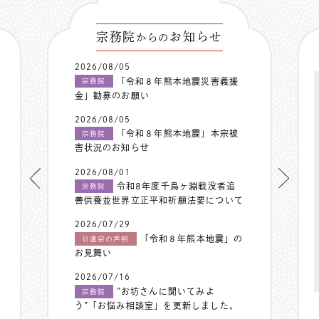
宗務院
お知らせ
からの
2026/08/05
「令和８年熊本地震災害義援
宗務院
金」勧募のお願い
2026/08/05
「令和８年熊本地震」本宗被
宗務院
害状況のお知らせ
2026/08/01
令和8年度千鳥ヶ淵戦没者追
宗務院
善供養並世界立正平和祈願法要について
2026/07/29
「令和８年熊本地震」の
日蓮宗の声明
お見舞い
2026/07/16
”お坊さんに聞いてみよ
宗務院
う”「お悩み相談室」を更新しました。