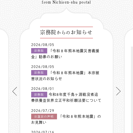
from Nichiren-shu portal
宗務院
お知らせ
からの
2026/08/05
「令和８年熊本地震災害義援
宗務院
金」勧募のお願い
2026/08/05
「令和８年熊本地震」本宗被
宗務院
害状況のお知らせ
2026/08/01
令和8年度千鳥ヶ淵戦没者追
宗務院
善供養並世界立正平和祈願法要について
2026/07/29
「令和８年熊本地震」の
日蓮宗の声明
お見舞い
2026/07/16