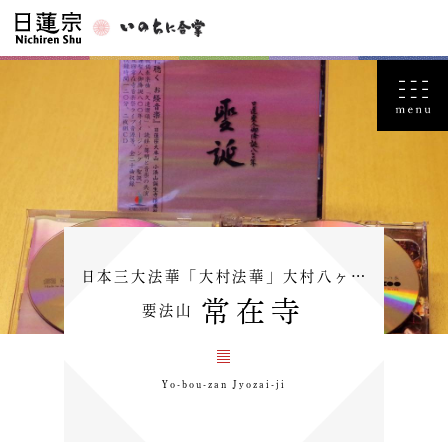
日本三大法華「大村法華」大村八ヶ…
常在寺
要法山
Yo-bou-zan Jyozai-ji