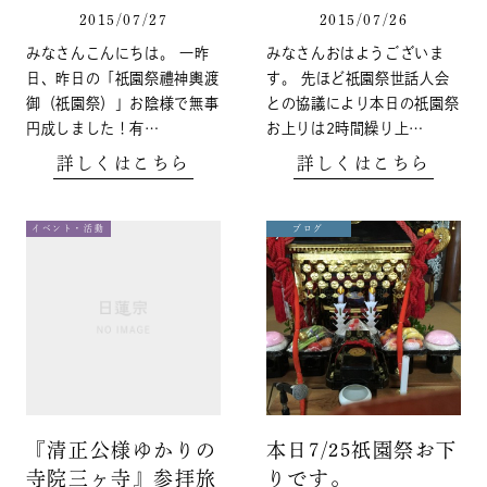
2015/07/27
2015/07/26
みなさんこんにちは。 一昨
みなさんおはようございま
日、昨日の「祇園祭禮神輿渡
す。 先ほど祇園祭世話人会
御（祇園祭）」お陰様で無事
との協議により本日の祇園祭
円成しました！有…
お上りは2時間繰り上…
詳しくはこちら
詳しくはこちら
イベント・活動
ブログ
『清正公様ゆかりの
本日7/25祇園祭お下
寺院三ヶ寺』参拝旅
りです。