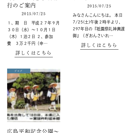
行のご案内
2015/07/25
2015/07/25
みなさんこんにちは。 本日
7/25(土)午後２時半より、
１、期 日 平成２７年９月
297年目の『祇園祭礼神輿渡
３０日（水）〜１０月１日
御』（ぎおんさいれ…
（木）１泊２日 ２、参加
費 ３万２千円（申…
詳しくはこちら
詳しくはこちら
ブログ
広島平和記念公園〜