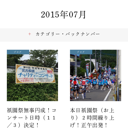
2015年07月
カテゴリー・バックナンバー
ブログ
ブログ
祇園祭無事円成！コ
本日祇園祭（お上
ンサート日時（１１
り）２時間繰り上
／３）決定！
げ！正午出発！