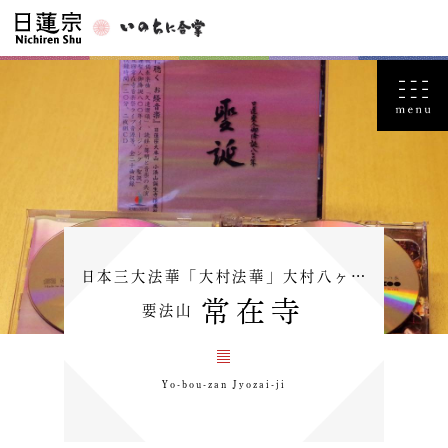
日本三大法華「大村法華」大村八ヶ…
常在寺
要法山
Yo-bou-zan Jyozai-ji