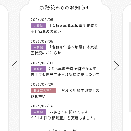
宗務院
お知らせ
からの
2026/08/05
「令和８年熊本地震災害義援
宗務院
金」勧募のお願い
2026/08/05
「令和８年熊本地震」本宗被
宗務院
害状況のお知らせ
2026/08/01
令和8年度千鳥ヶ淵戦没者追
宗務院
善供養並世界立正平和祈願法要について
2026/07/29
「令和８年熊本地震」の
日蓮宗の声明
お見舞い
2026/07/16
”お坊さんに聞いてみよ
宗務院
う”「お悩み相談室」を更新しました。