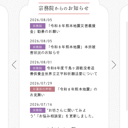
宗務院
お知らせ
からの
2026/08/05
「令和８年熊本地震災害義援
宗務院
金」勧募のお願い
2026/08/05
「令和８年熊本地震」本宗被
宗務院
害状況のお知らせ
2026/08/01
令和8年度千鳥ヶ淵戦没者追
宗務院
善供養並世界立正平和祈願法要について
2026/07/29
「令和８年熊本地震」の
日蓮宗の声明
お見舞い
2026/07/16
”お坊さんに聞いてみよ
宗務院
う”「お悩み相談室」を更新しました。