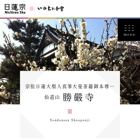
宗祖日蓮大聖人真筆大曼荼羅御本尊…
勝嚴寺
仙道山
Sendousan Shougonji