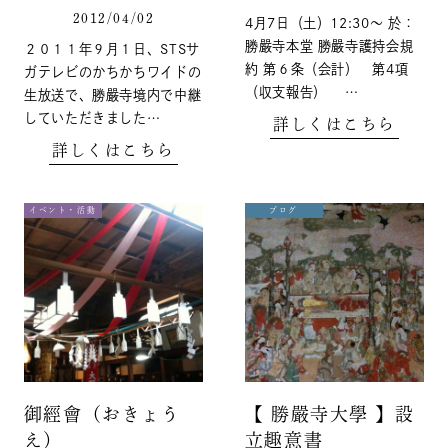
2012/04/02
4月7日（土）12:30〜 於：
勝嚴寺本堂 勝嚴寺護持会規
２０１１年９月１日、STSサ
約 第６条（会計） 第4項
ガテレビのかちかちワイドの
（収支報告） …
生放送で、勝嚴寺境内で中継
していただきました…
詳しくはこちら
詳しくはこちら
イベント・活動
ブログ
御經會（おきょう
【 勝嚴寺大學 】設
え）
立趣意書